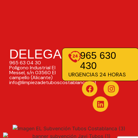
DELEGACIONES
965 630
965 63 04 30
430
Polígono Industrial El
Messel, s/n 03560 El
URGENCIAS 24 HORAS
campello (Alicante)
info@limpiezadetuboscostablanca.net