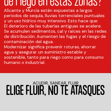
de riego en estas zonas?
Alicante y Murcia están expuestas a largos
periodos de sequía, lluvias torrenciales puntuales
y un uso hídrico muy intensivo. Esto hace que:
El deterioro de las tuberías antiguas se acelere.
Se acumulen sedimentos, cal y raíces en las redes
de distribución. Aumenten las fugas y el riesgo de
contaminación del agua.
Modernizar significa prevenir roturas, ahorrar
agua y asegurar un suministro estable y
sostenible, tanto para riego como para consumo
humano o industrial.
ACUDIR, SANEAR, FLUIR
ELIGE FLUIR, NO TE ATASQUES