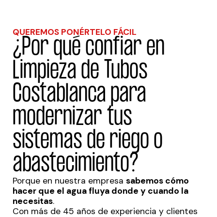
QUEREMOS PONÉRTELO FÁCIL
¿Por qué confiar en
Limpieza de Tubos
Costablanca para
modernizar tus
sistemas de riego o
abastecimiento?
Porque en nuestra empresa
sabemos cómo
hacer que el agua fluya donde y cuando la
necesitas
.
Con más de 45 años de experiencia y clientes